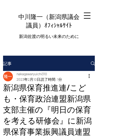
中川隆一（新潟県議会
議員
）ｵﾌｨｼｬﾙｻｲﾄ
新潟佐渡の明るい未来のために
記事
nakagawaryuichi310
2023年2月10日
読了時間: 1分
新潟県保育推進連/こど
も・保育政治連盟新潟県
支部主催の『明日の保育
を考える研修会』に新潟
県保育事業振興議員連盟