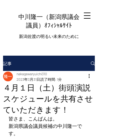
中川隆一（新潟県議会
議員
）ｵﾌｨｼｬﾙｻｲﾄ
新潟佐渡の明るい未来のために
記事
nakagawaryuichi310
2023年3月31日
読了時間: 1分
４月１日（土）街頭演説
スケジュールを共有させ
ていただきます！
皆さま、こんばんは。
新潟県議会議員候補の中川隆一で
す。