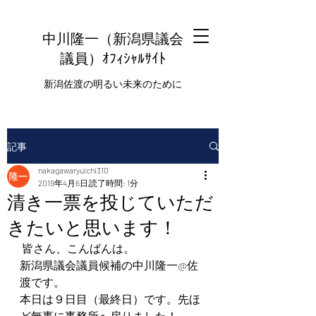
中川隆一（新潟県議会
議員
）ｵﾌｨｼｬﾙｻｲﾄ
新潟佐渡の明るい未来のために
記事
nakagawaryuichi310
2019年4月6日
読了時間: 1分
清き一票を投じていただ
きたいと思います！
 皆さん、こんばんは。
新潟県議会議員候補の中川隆一@佐
渡です。
本日は９日目（最終日）です。先ほ
ど無事に事務所へ戻りました！