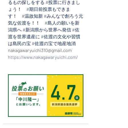
るもの探しをする
#投票に行きまし
ょう
！　
#期日前投票もできま
す
！　
#温故知新
#みんなで創ろう元
気な佐渡を
！！　
#島人の願いを新
潟県へ
#新潟県から世界へ発信
#佐
渡を世界遺産に
#佐渡の文化や習慣
は島民の宝
#佐渡の宝で地産地消
nakagawaryuichi310@gmail.com
https://www.nakagawaryuichi.com/