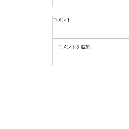
コメント
コメントを追加…
「参議院議員赤池まさあき国
政報告会」にて司会をさせて
いただきました！