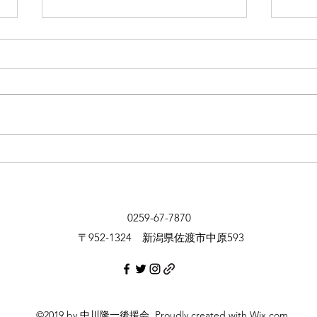
令和7年2月定例会 2月26日本
新潟
会議の一般質問動画です。
フェ
す！
0259-67-7870
〒952-1324 新潟県佐渡市中原593
©2019 by 中川隆一後援会. Proudly created with Wix.com