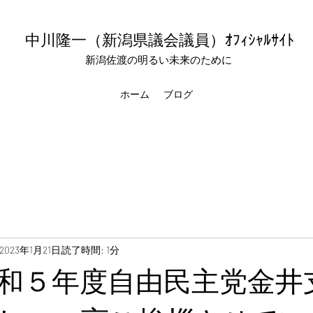
中川隆一（新潟県議会議員
）ｵﾌｨｼｬﾙｻｲﾄ
新潟佐渡の明るい未来のために
ホーム
ブログ
2023年1月21日
読了時間: 1分
和５年度自由民主党金井