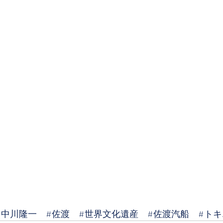
#中川隆一
#佐渡
#世界文化遺産
#佐渡汽船
#ト