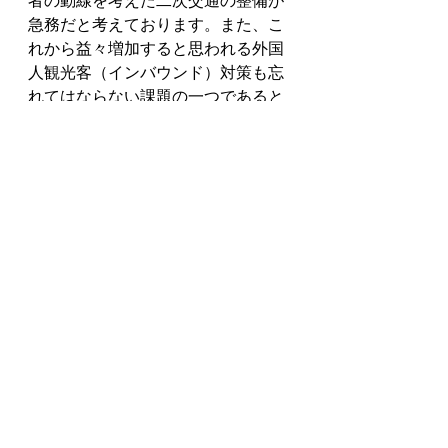
急務だと考えております。また、こ
れから益々増加すると思われる外国
人観光客（インバウンド）対策も忘
れてはならない課題の一つであると
思っております。看板や案内板の多
言語化、飲食店でのメニューの英語
表記、キャッシュ決済の普及促進、
免税店舗の拡大、観光案内用のアプ
リの開発、クルーズ船などへの対応
もこれから考えて行かなければなら
ないと思っております。
次に、展望について、佐渡の観光振
興を考えたときにやはり、佐渡金銀
山の世界遺産登録は外せません。国
内推薦まであと一歩のところまで来
ていると仄聞しておりますので、さ
らなる推進運動を県と佐渡市が一丸