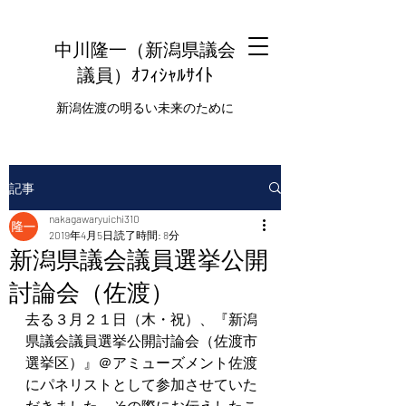
中川隆一（新潟県議会
議員
）ｵﾌｨｼｬﾙｻｲﾄ
新潟佐渡の明るい未来のために
記事
nakagawaryuichi310
2019年4月5日
読了時間: 8分
新潟県議会議員選挙公開
討論会（佐渡）
去る３月２１日（木・祝）、『新潟
県議会議員選挙公開討論会（佐渡市
選挙区）』＠アミューズメント佐渡
にパネリストとして参加させていた
だきました。その際にお伝えしたこ