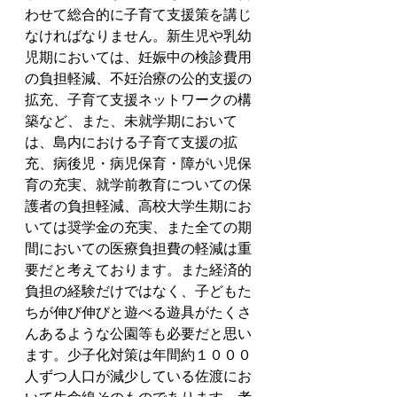
わせて総合的に子育て支援策を講じ
なければなりません。新生児や乳幼
児期においては、妊娠中の検診費用
の負担軽減、不妊治療の公的支援の
拡充、子育て支援ネットワークの構
築など、また、未就学期において
は、島内における子育て支援の拡
充、病後児・病児保育・障がい児保
育の充実、就学前教育についての保
護者の負担軽減、高校大学生期にお
いては奨学金の充実、また全ての期
間においての医療負担費の軽減は重
要だと考えております。また経済的
負担の経験だけではなく、子どもた
ちが伸び伸びと遊べる遊具がたくさ
んあるような公園等も必要だと思い
ます。少子化対策は年間約１０００
人ずつ人口が減少している佐渡にお
いて生命線そのものであります。考