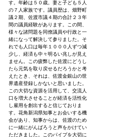
す。年齢は５０歳。妻と子ども５人
の７人家族です。議員歴は、畑野町
議２期、佐渡市議４期の合計２３年
間の議員経験があります。この間、
様々な諸問題を同僚議員や行政と一
緒になって解決して参りました。そ
れでも人口は毎年１０００人ずつ減
少し、経済も中々明るい兆しが見え
ません。この疲弊した佐渡にどうし
たら元気を取り戻せるだろうかと考
えたとき、それは、佐渡金銀山の世
界遺産登録しかないと思いました。
この大切な資源を活用して、交流人
口を増大させることが経済を活性化
し雇用を創出すると信じておりま
す。花角新潟県知事とお会いする機
会があり、知事からは、佐渡のため
に一緒にがんばろうと声をかけてい
ただきました。このパイプを大切に