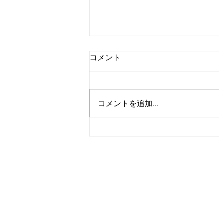
コメント
コメントを追加…
「参議院議員赤池まさあき国
政報告会」にて司会をさせて
いただきました！