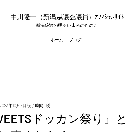
中川隆一（新潟県議会議員
）ｵﾌｨｼｬﾙｻｲﾄ
新潟佐渡の明るい未来のために
ホーム
ブログ
2023年10月9日
読了時間: 1分
WEETSドッカン祭り』と