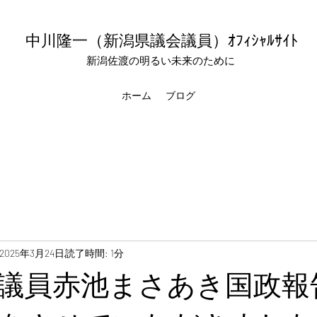
中川隆一（新潟県議会議員
）ｵﾌｨｼｬﾙｻｲﾄ
新潟佐渡の明るい未来のために
ホーム
ブログ
2025年3月24日
読了時間: 1分
議員赤池まさあき国政報